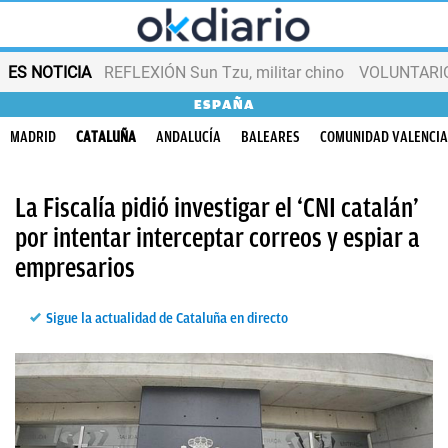
ES NOTICIA
REFLEXIÓN Sun Tzu, militar chino
VOLUNTARIOS
ESPAÑA
MADRID
CATALUÑA
ANDALUCÍA
BALEARES
COMUNIDAD VALENCI
La Fiscalía pidió investigar el ‘CNI catalán’
por intentar interceptar correos y espiar a
empresarios
Sigue la actualidad de Cataluña en directo