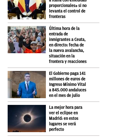
a Italia con «medidas
proporcionales» si no
levanta el control de
fronteras
Última hora de la
entrada de
inmigrantes a Ceuta,
en directo: fecha de
la nueva avalancha,
situación en la
frontera y reacciones
El Gobierno paga 141
millones de euros de
Ingreso Mínimo Vital
a 845.000 andaluces
en el mes de julio
La mejor hora para
ver el eclipse en
Madrid: en estos
lugares se verá
perfecto