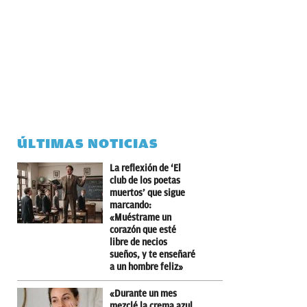
ÚLTIMAS NOTICIAS
La reflexión de ‘El
club de los poetas
muertos’ que sigue
marcando:
«Muéstrame un
corazón que esté
libre de necios
sueños, y te enseñaré
a un hombre feliz»
«Durante un mes
mezclé la crema azul