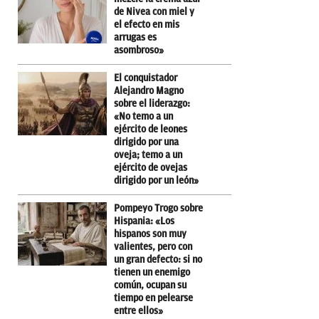
de Nivea con miel y
el efecto en mis
arrugas es
asombroso»
El conquistador
Alejandro Magno
sobre el liderazgo:
«No temo a un
ejército de leones
dirigido por una
oveja; temo a un
ejército de ovejas
dirigido por un león»
Pompeyo Trogo sobre
Hispania: «Los
hispanos son muy
valientes, pero con
un gran defecto: si no
tienen un enemigo
común, ocupan su
tiempo en pelearse
entre ellos»