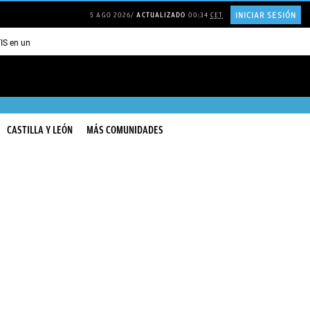
INICIAR SESIÓN
5 AGO 2026
ACTUALIZADO
00:34
CET
TIS en una ISLA en GRECIA
Psicología personas que JUSTIFICAN todo
CASTILLA Y LEÓN
MÁS COMUNIDADES