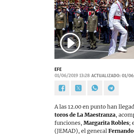
EFE
01/06/2019 13:28
ACTUALIZADO:
01/06
A las 12.00 en punto han llegad
toros de La Maestranza
, acom
funciones,
Margarita Robles
; 
(JEMAD), el general
Fernando