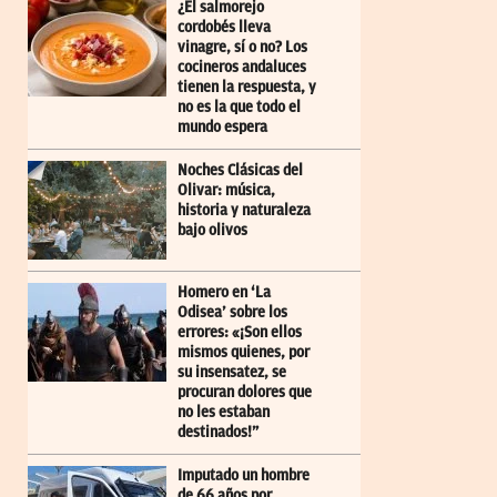
¿El salmorejo
cordobés lleva
vinagre, sí o no? Los
cocineros andaluces
tienen la respuesta, y
no es la que todo el
mundo espera
Noches Clásicas del
Olivar: música,
historia y naturaleza
bajo olivos
Homero en ‘La
Odisea’ sobre los
errores: «¡Son ellos
mismos quienes, por
su insensatez, se
procuran dolores que
no les estaban
destinados!”
Imputado un hombre
de 66 años por