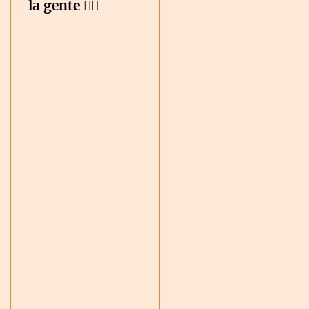
la gente ✌🏽️