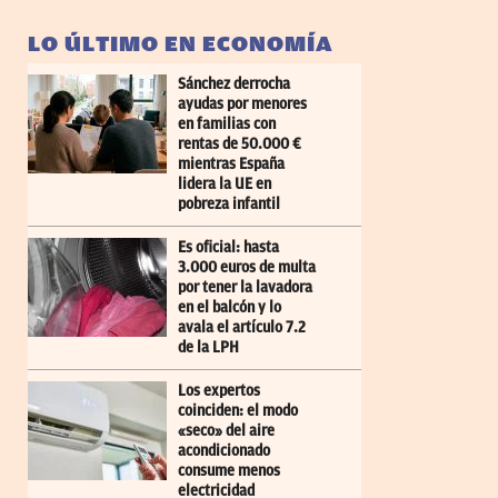
LO ÚLTIMO EN ECONOMÍA
Sánchez derrocha
ayudas por menores
en familias con
rentas de 50.000 €
mientras España
lidera la UE en
pobreza infantil
Es oficial: hasta
3.000 euros de multa
por tener la lavadora
en el balcón y lo
avala el artículo 7.2
de la LPH
Los expertos
coinciden: el modo
«seco» del aire
acondicionado
consume menos
electricidad