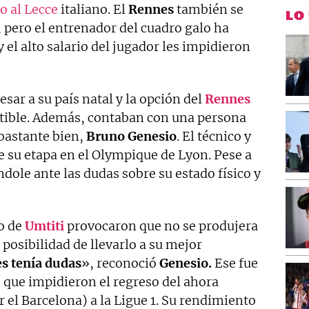
o al Lecce
italiano. El
Rennes
también se
LO
, pero el entrenador del cuadro galo ha
y el alto salario del jugador les impidieron
esar a su país natal y la opción del
Rennes
tible. Además, contaban con una persona
 bastante bien,
Bruno Genesio
. El técnico y
e su etapa en el Olympique de Lyon. Pese a
ndole ante las dudas sobre su estado físico y
co de
Umtiti
provocaron que no se produjera
 posibilidad de llevarlo a su mejor
s tenía dudas
», reconoció
Genesio.
Ese fue
 que impidieron el regreso del ahora
r el Barcelona) a la Ligue 1. Su rendimiento