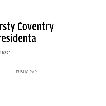
irsty Coventry
residenta
s Bach