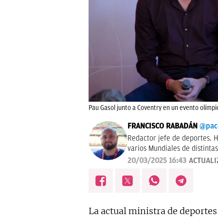
Pau Gasol junto a Coventry en un evento olímpic
FRANCISCO RABADÁN
@pac
Redactor jefe de deportes. H
varios Mundiales de distintas
Gasol. De Córdoba y sin acen
20/03/2025 16:43
ACTUALI
La actual ministra de deporte