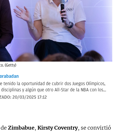
o. (Getty)
orabadan
e tenido la oportunidad de cubrir dos Juegos Olímpicos,
 disciplinas y algún que otro All-Star de la NBA con los
to.
ZADO:
20/03/2025 17:12
s de
Zimbabue
,
Kirsty Coventry
, se convirtió