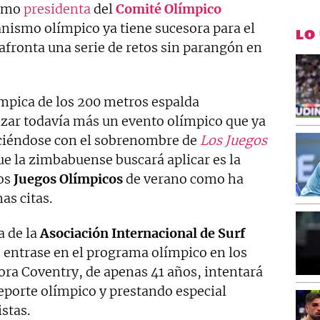
como
presidenta
del
Comité Olímpico
nismo olímpico ya tiene sucesora para el
LO
afronta una serie de retos sin parangón en
mpica de los 200 metros espalda
zar todavía más un evento olímpico que ya
ociéndose con el sobrenombre de
Los Juegos
 que la zimbabuense buscará aplicar es la
los
Juegos Olímpicos
de verano como ha
as citas.
a de la
Asociación Internacional de Surf
 entrase en el programa olímpico en los
ora Coventry, de apenas 41 años, intentará
eporte olímpico y prestando especial
istas.