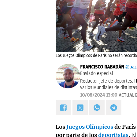
Los Juegos Olímpicos de París no serán recorda
FRANCISCO RABADÁN
@pac
Enviado especial
Redactor jefe de deportes. H
varios Mundiales de distintas
Gasol. De Córdoba y sin acen
10/08/2024 13:00
ACTUALI
Los
Juegos Olímpicos
de París
por parte de los
deportistas
.
El