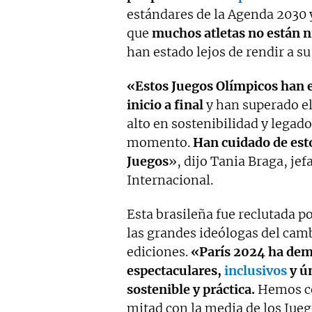
estándares de la Agenda 2030 y 
que
muchos atletas no están
han estado lejos de rendir a su
«Estos Juegos Olímpicos han e
inicio a final
y han superado el
alto en sostenibilidad y legad
momento.
Han cuidado de esto 
Juegos
», dijo Tania Braga, je
Internacional.
Esta brasileña fue reclutada po
las grandes ideólogas del camb
ediciones.
«París 2024 ha dem
espectaculares,
inclusivos
y ú
sostenible y práctica.
Hemos con
mitad con la media de los Jueg