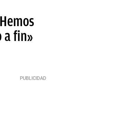
 «Hemos
 a fin»