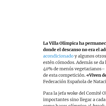
La Villa Olímpica ha permane
donde el descanso no era el a
acondicionado
y algunos otros
estén cómodos. Además se da l
40% de menús vegetarianos– y 
de esta competición.
«Viven d
Federación Española de Natac
Para la jefa woke del Comité O
importantes sino llegar a cada 
como hacer olímpico al
break