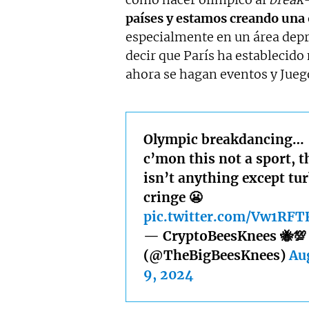
países y estamos creando una 
especialmente en un área dep
decir que París ha establecido
ahora se hagan eventos y Jueg
Olympic breakdancing…
c’mon this not a sport, t
isn’t anything except tu
cringe 😬
pic.twitter.com/Vw1RFT
— CryptoBeesKnees 🐝💯
(@TheBigBeesKnees)
Au
9, 2024