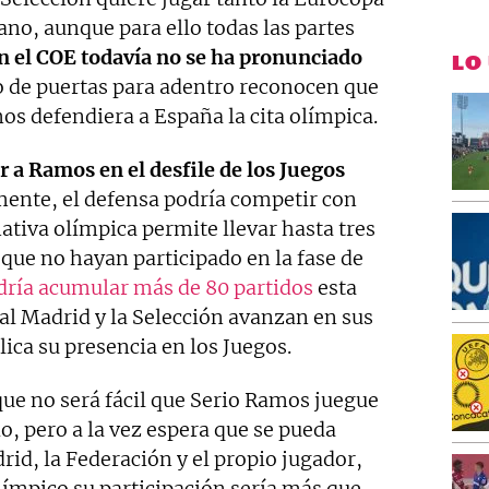
ano, aunque para ello todas las partes
En el COE todavía no se ha pronunciado
LO
o de puertas para adentro reconocen que
os defendiera a España la cita olímpica.
 a Ramos en el desfile de los Juegos
nte, el defensa podría competir con
tiva olímpica permite llevar hasta tres
que no hayan participado en la fase de
dría acumular más de 80 partidos
esta
eal Madrid y la Selección avanzan en sus
ica su presencia en los Juegos.
que no será fácil que Serio Ramos juegue
o, pero a la vez espera que se pueda
rid, la Federación y el propio jugador,
límpico su participación sería más que