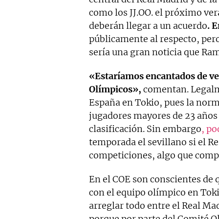
como los JJ.OO. el próximo ver
deberán llegar a un acuerdo
. 
públicamente al respecto, per
sería una gran noticia que Ram
«Estaríamos encantados de ver
Olímpicos»,
comentan. Legalme
España en Tokio, pues la norma
jugadores mayores de 23 años 
clasificación. Sin embargo
, po
temporada el sevillano si el R
competiciones, algo que compl
En el COE son conscientes de 
con el equipo olímpico en Toki
arreglar todo entre el Real Mad
porque por parte del Comité O