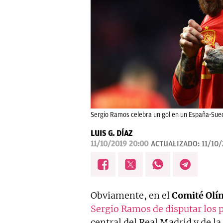
Sergio Ramos celebra un gol en un España-Suec
LUIS G. DÍAZ
11/10/2019 20:00
ACTUALIZADO:
11/10
Obviamente, en el
Comité Olí
Sergio Ramos de disputar los
central del Real Madrid y de l