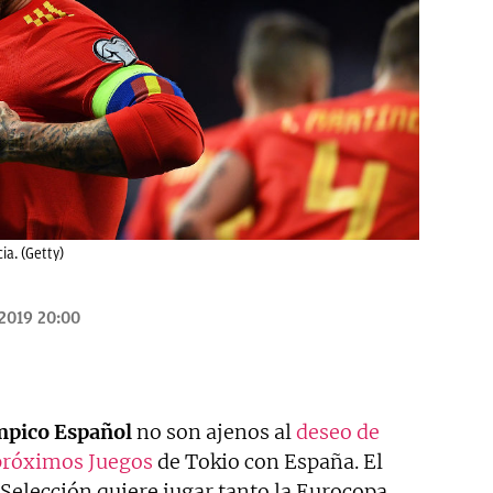
ia. (Getty)
/2019 20:00
mpico Español
no son ajenos al
deseo de
 próximos Juegos
de Tokio con España. El
a Selección quiere jugar tanto la Eurocopa