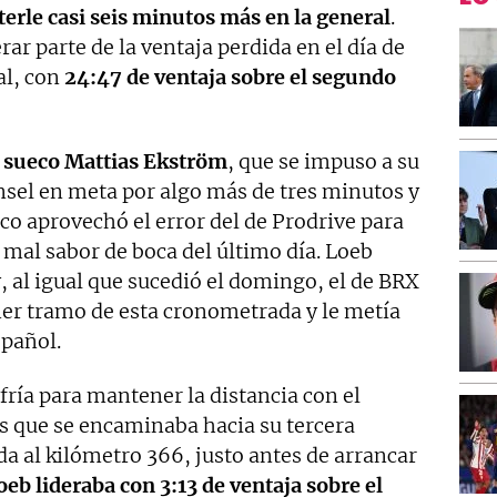
eterle casi seis minutos más en la general
.
rar parte de la ventaja perdida en el día de
al, con
24:47 de ventaja sobre el segundo
el sueco Mattias Ekström
, que se impuso a su
el en meta por algo más de tres minutos y
eco aprovechó el error del de Prodrive para
el mal sabor de boca del último día. Loeb
 y, al igual que sucedió el domingo, el de BRX
mer tramo de esta cronometrada y le metía
spañol.
fría para mantener la distancia con el
s que se encaminaba hacia su tercera
ada al kilómetro 366, justo antes de arrancar
oeb lideraba con 3:13 de ventaja sobre el