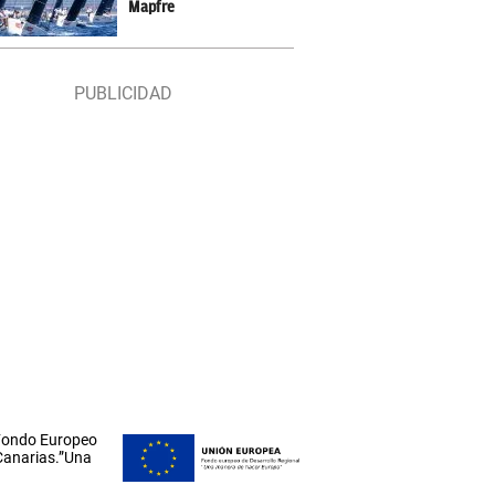
Mapfre
 Fondo Europeo
 Canarias.”Una