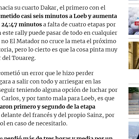
hacia su cuarto Dakar, el primero con el
 metido casi seis minutos a Loeb y aumenta
os 24:47 minutos
a falta de cuatro etapas por
en este rally puede pasar de todo en cualquier
no El Matador no cruce la meta el próximo
oria, pero lo cierto es que la cosa pinta muy
r del Touareg.
o cometió un error que le hizo perder
gara a salir con todo y arriesgar en las
seguir teniendo alguna opción de luchar por
a Carlos, y por tanto mala para Loeb, es que
aron primero y segundo de la etapa
delante del francés y del propio Sainz, por
ol en caso de necesitarlo.
e
perdió más de tres horas y media por un