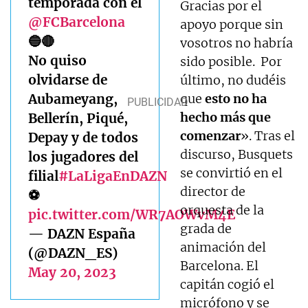
temporada con el
Gracias por el
@FCBarcelona
apoyo porque sin
🔵🔴
vosotros no habría
No quiso
sido posible. Por
olvidarse de
último, no dudéis
Aubameyang,
que
esto no ha
hecho más que
Bellerín, Piqué,
comenzar
». Tras el
Depay y de todos
discurso, Busquets
los jugadores del
se convirtió en el
filial
#LaLigaEnDAZN
director de
⚽
orquesta de la
pic.twitter.com/WR7AOWvM4E
grada de
— DAZN España
animación del
(@DAZN_ES)
Barcelona. El
May 20, 2023
capitán cogió el
micrófono y se