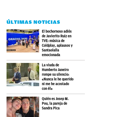
ÚLTIMAS NOTICIAS
El bochornoso adiós
de Javierito Ruiz en
TVE: música de
Coldplay, aplausos y
Santaolalla
emocionada
La viuda de
Humberto Janeiro
rompe su silencio:
«Nunca le he querido
ni me he acostado
con él»
Quién es Josep M.
Pou, la pareja de
Sandra Pica