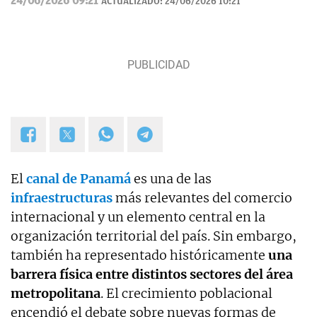
24/06/2026 09:21
ACTUALIZADO:
24/06/2026 10:21
divulgativo y orientado a explicar al lector cómo los grandes
temas de hoy impactan en su vida cotidiana.
El
canal de Panamá
es una de las
infraestructuras
más relevantes del comercio
internacional y un elemento central en la
organización territorial del país. Sin embargo,
también ha representado históricamente
una
barrera física entre distintos sectores del área
metropolitana
. El crecimiento poblacional
encendió el debate sobre nuevas formas de