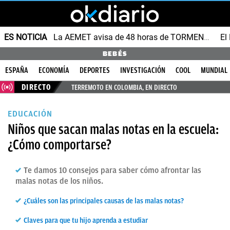
ES NOTICIA
La AEMET avisa de 48 horas de TORMENTAS y GRANIZO
BEBÉS
ESPAÑA
ECONOMÍA
DEPORTES
INVESTIGACIÓN
COOL
MUNDIAL
DIRECTO
TERREMOTO EN COLOMBIA, EN DIRECTO
EDUCACIÓN
Niños que sacan malas notas en la escuela:
¿Cómo comportarse?
Te damos 10 consejos para saber cómo afrontar las
malas notas de los niños.
¿Cuáles son las principales causas de las malas notas?
Claves para que tu hijo aprenda a estudiar