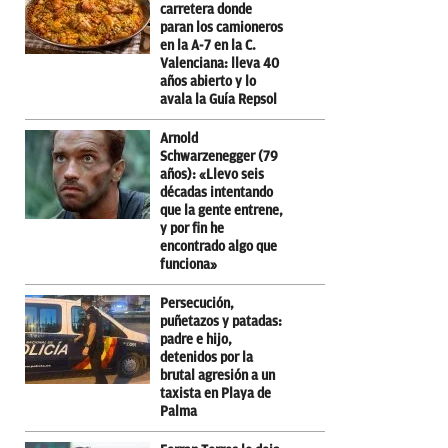
carretera donde
paran los camioneros
en la A-7 en la C.
Valenciana: lleva 40
años abierto y lo
avala la Guía Repsol
Arnold
Schwarzenegger (79
años): «Llevo seis
décadas intentando
que la gente entrene,
y por fin he
encontrado algo que
funciona»
Persecución,
puñetazos y patadas:
padre e hijo,
detenidos por la
brutal agresión a un
taxista en Playa de
Palma