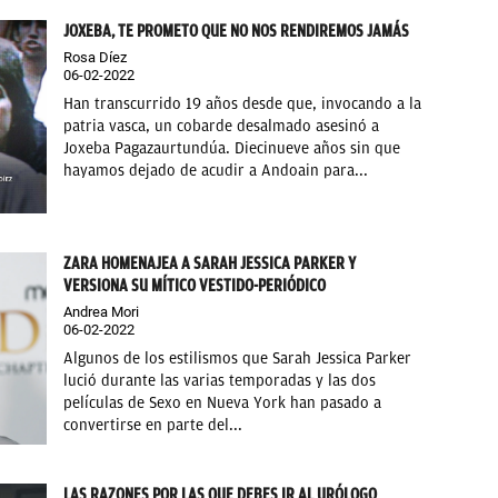
JOXEBA, TE PROMETO QUE NO NOS RENDIREMOS JAMÁS
Rosa Díez
06-02-2022
Han transcurrido 19 años desde que, invocando a la
patria vasca, un cobarde desalmado asesinó a
Joxeba Pagazaurtundúa. Diecinueve años sin que
hayamos dejado de acudir a Andoain para...
ZARA HOMENAJEA A SARAH JESSICA PARKER Y
VERSIONA SU MÍTICO VESTIDO-PERIÓDICO
Andrea Mori
06-02-2022
Algunos de los estilismos que Sarah Jessica Parker
lució durante las varias temporadas y las dos
películas de Sexo en Nueva York han pasado a
convertirse en parte del...
LAS RAZONES POR LAS QUE DEBES IR AL URÓLOGO