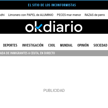
EL SITIO DE LOS INCONFORMISTAS
dhi
Limonero con PAPEL de ALUMINIO
PECES mar menor
RAZAS de perro
DEPORTES
INVESTIGACIÓN
COOL
MUNDIAL
OPINIÓN
SOCIEDAD
ADA DE INMIGRANTES A CEUTA, EN DIRECTO