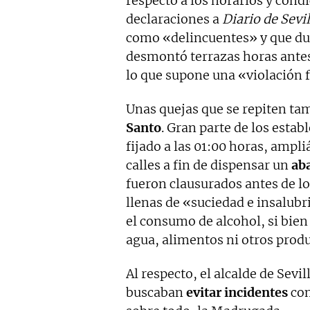
respecto a los horarios y condi
declaraciones a
Diario de Sevil
como «delincuentes» y que du
desmontó terrazas horas antes 
lo que supone una «violación 
Unas quejas que se repiten tam
Santo
. Gran parte de los estab
fijado a las 01:00 horas, ampl
calles a fin de dispensar un
ab
fueron clausurados antes de lo 
llenas de «suciedad e insalubri
el consumo de alcohol, si bie
agua, alimentos ni otros produ
Al respecto, el alcalde de Sevi
buscaban
evitar incidentes
com