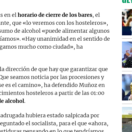
ÚL
s en el
horario de cierre de los bares
, el
ante, que «lo veremos con los hosteleros»,
nsumo de alcohol «puede alimentar algunos
ríamos». «Hay unanimidad en el sentido de
jugamos mucho como ciudad», ha
 la dirección de que hay que garantizar que
Que seamos noticia por las procesiones y
Ése es el camino», ha defendido Muñoz en
ecimientos hosteleros a partir de las 01:00
de alcohol
.
Madrugada hubiera estado salpicada por
eguntado el socialista, para el que «ahora,
estiduras pensando en lo que tendríamos