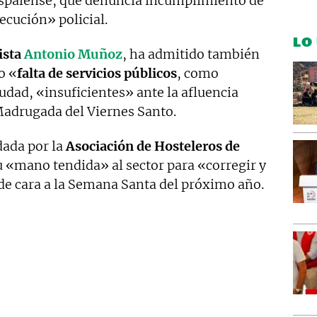
spalense, que denuncia incumplimiento de
ecución» policial.
LO
lista
Antonio Muñoz
, ha admitido también
o «
falta de servicios públicos
, como
iudad, «insuficientes» ante la afluencia
Madrugada del Viernes Santo.
dada por la
Asociación de Hosteleros de
 «mano tendida» al sector para «corregir y
e cara a la Semana Santa del próximo año.