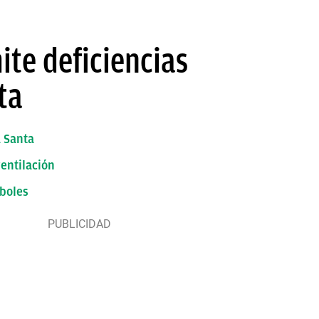
ite deficiencias
ta
a Santa
ventilación
rboles