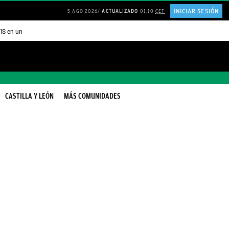
INICIAR SESIÓN
5 AGO 2026
ACTUALIZADO
01:10
CET
TIS en una ISLA en GRECIA
Psicología personas que JUSTIFICAN todo
CASTILLA Y LEÓN
MÁS COMUNIDADES