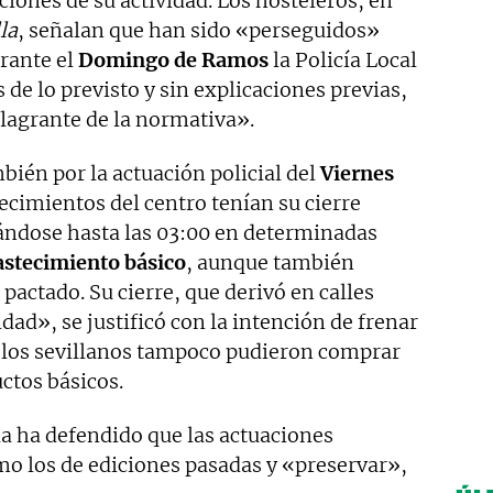
ciones de su actividad. Los hosteleros, en
la
, señalan que han sido «perseguidos»
rante el
Domingo de Ramos
la Policía Local
de lo previsto y sin explicaciones previas,
flagrante de la normativa».
bién por la actuación policial del
Viernes
lecimientos del centro tenían su cierre
iándose hasta las 03:00 en determinadas
astecimiento básico
, aunque también
pactado. Su cierre, que derivó en calles
dad», se justificó con la intención de frenar
n los sevillanos tampoco pudieron comprar
ctos básicos.
lla ha defendido que las actuaciones
o los de ediciones pasadas y «preservar»,