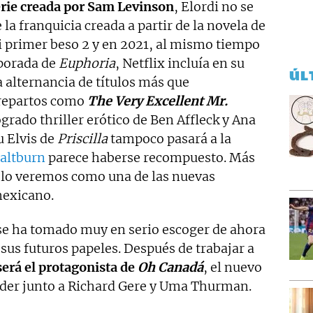
erie creada por Sam Levinson
, Elordi no se
 la franquicia creada a partir de la novela de
 primer beso 2 y en 2021, al mismo tiempo
porada de
Euphoria
, Netflix incluía en su
ÚL
 alternancia de títulos más que
 repartos como
The Very Excellent Mr.
grado thriller erótico de Ben Affleck y Ana
Su Elvis de
Priscilla
tampoco pasará a la
altburn
parece haberse recompuesto. Más
 lo veremos como una de las nuevas
mexicano.
 se ha tomado muy en serio escoger de ahora
sus futuros papeles. Después de trabajar a
será el protagonista de
Oh Canadá
, el nuevo
rader junto a Richard Gere y Uma Thurman.