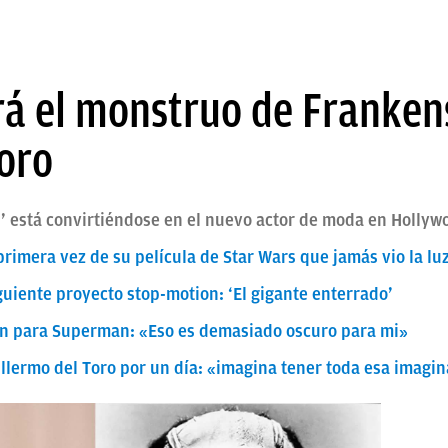
rá el monstruo de Franken
oro
rn’ está convirtiéndose en el nuevo actor de moda en Hollyw
primera vez de su película de Star Wars que jamás vio la lu
guiente proyecto stop-motion: ‘El gigante enterrado’
ón para Superman: «Eso es demasiado oscuro para mi»
illermo del Toro por un día: «imagina tener toda esa imagi