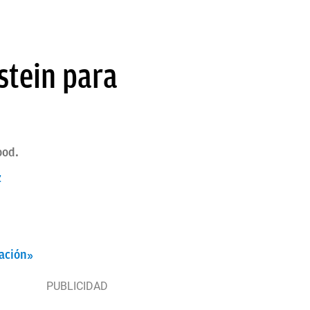
stein para
ood.
z
nación»