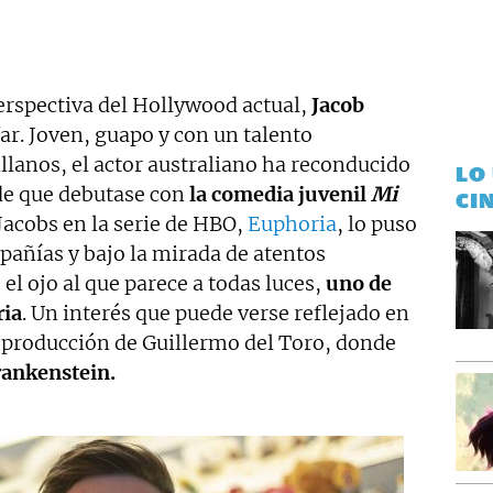
erspectiva del Hollywood actual,
Jacob
far. Joven, guapo y con un talento
llanos, el actor australiano ha reconducido
LO
de que debutase con
la comedia juvenil
Mi
CI
 Jacobs en la serie de HBO,
Euphoria
, lo puso
pañías y bajo la mirada de atentos
el ojo al que parece a todas luces,
uno de
ria
. Un interés que puede verse reflejado en
a producción de Guillermo del Toro, donde
rankenstein.