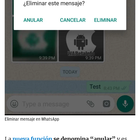
Eliminar mensaje en WhatsApp
La
nueva función
se denomina “anular”
y es