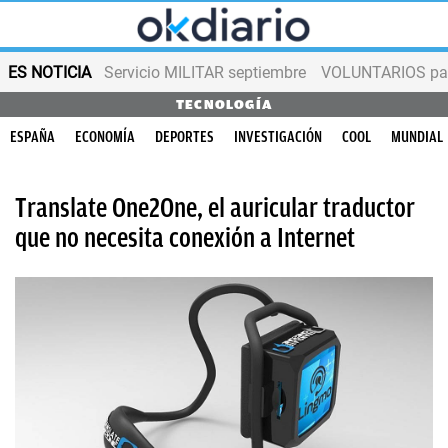
ES NOTICIA
Servicio MILITAR septiembre
VOLUNTARIOS para
TECNOLOGÍA
ESPAÑA
ECONOMÍA
DEPORTES
INVESTIGACIÓN
COOL
MUNDIAL
Translate One2One, el auricular traductor
que no necesita conexión a Internet