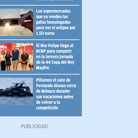
Los supermercados
que ya venden las
gafas homologadas
para ver el eclipse por
1,50 euros
El Rey Felipe llega al
RCNP para competir
en la tercera jornada
de la 44 Copa del Rey
Mapfre
Pillamos el yate de
Fernando Alonso cerca
de Mónaco durante
sus vacaciones antes
de volver a la
competición