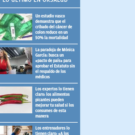
Un estudio vasco
demuestra que el
cribado del cáncer de
colon reduce en un
50% la mortalidad
La paradoja de Mónica
García: busca un
«pacto de país» para
aprobar el Estatuto sin
el respaldo de los
médicos
Los expertos lo tienen
claro: los alimentos
picantes pueden
mejorar tu salud si los
consumes de esta
manera
Los entrenadores lo
tienen claro: «A los