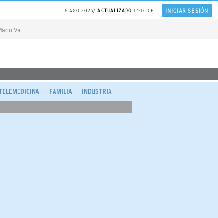
INICIAR SESIÓN
6 AGO 2026
ACTUALIZADO
14:10
CET
ario Vargas Llosa
MELÓN en agricultura madrileña
REFLEXIÓN Juan Ramón 
TELEMEDICINA
FAMILIA
INDUSTRIA