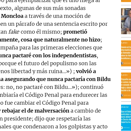
vo para ejemplarizar que el uno niega al
texto, algunas de sus más sonadas
a Moncloa
a través de una moción de
en un párrafo de una sentencia escrito por
 tan
fake
como él mismo;
prometió
amente, cosa que naturalmente no hizo
;
ampaña para las primeras elecciones que
nca pactaré con los independentistas
,
orque el futuro del populismo son las
enos libertad y más ruina…») ;
volvió a
ña asegurando que nunca pactaría con Bildu
es: no, no pactaré con Bildu…»); continuó
biaría el Código Penal para endurecer las
zo fue cambiar el Código Penal para
y rebajar el de malversación
a cambio de
n presidente; dijo que respetaría las
nales que condenaron a los golpistas y acto