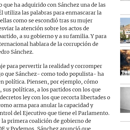
to que ha adquirido con Sánchez una de las
 Él utiliza las palabras para enmascarar la
 ellas como se escondió tras su mujer
sviar la atención sobre los actos de
rtido, a su gobierno y a su familia. Y para
ternacional hablara de la corrupción de
edro Sánchez.
je para pervertir la realidad y corromper
algo que Sánchez- como todo populista- ha
en política. Piensen, por ejemplo, cómo
 sus políticas, a los partidos con los que
 decretos ley con los que recorta libertades o
a como arma para anular la capacidad y
ntrol del Ejecutivo que tiene el Parlamento.
 la primera coalición de gobierno de
SOE y Podemos, Sánchez anunció que