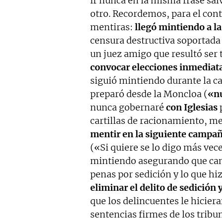
ir nunca en la misma frase sal
otro. Recordemos, para el con
mentiras:
llegó mintiendo a l
censura destructiva soportada 
un juez amigo que resultó ser
convocar elecciones inmediat
siguió mintiendo durante la c
preparó desde la Moncloa (
«nu
nunca gobernaré
con Iglesias
p
cartillas de racionamiento, m
mentir en la siguiente campa
(«Si quiere se lo digo más vec
mintiendo asegurando que cam
penas por sedición y lo que hi
eliminar el delito de sedición 
que los delincuentes le hiciera
sentencias firmes de los tribu