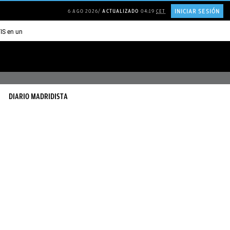
INICIAR SESIÓN
6 AGO 2026
ACTUALIZADO
04:19
CET
TIS en una ISLA en GRECIA
Psicología personas que JUSTIFICAN todo
DIARIO MADRIDISTA