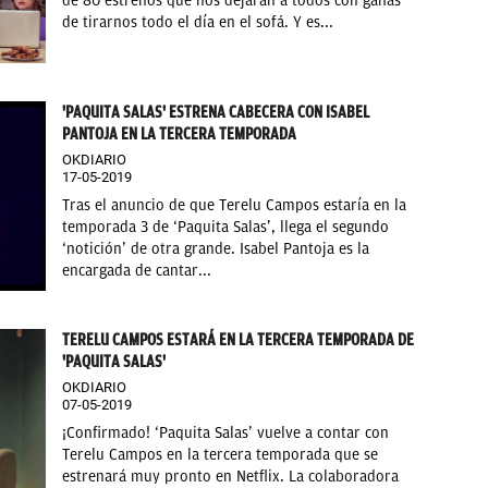
de 80 estrenos que nos dejarán a todos con ganas
de tirarnos todo el día en el sofá. Y es...
'PAQUITA SALAS' ESTRENA CABECERA CON ISABEL
PANTOJA EN LA TERCERA TEMPORADA
OKDIARIO
17-05-2019
Tras el anuncio de que Terelu Campos estaría en la
temporada 3 de ‘Paquita Salas’, llega el segundo
‘notición’ de otra grande. Isabel Pantoja es la
encargada de cantar...
TERELU CAMPOS ESTARÁ EN LA TERCERA TEMPORADA DE
'PAQUITA SALAS'
OKDIARIO
07-05-2019
¡Confirmado! ‘Paquita Salas’ vuelve a contar con
Terelu Campos en la tercera temporada que se
estrenará muy pronto en Netflix. La colaboradora