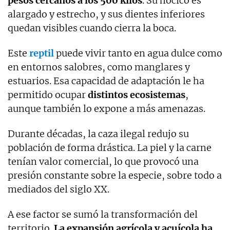
pesos cercanos a los 500 kilos
. Su hocico es
alargado y estrecho, y sus dientes inferiores
quedan visibles cuando cierra la boca.
Este
reptil
puede vivir tanto en agua dulce como
en entornos salobres, como manglares y
estuarios. Esa capacidad de adaptación le ha
permitido ocupar
distintos
ecosistemas
,
aunque también lo expone a más amenazas.
Durante décadas, la caza ilegal redujo su
población de forma drástica. La piel y la carne
tenían valor comercial, lo que provocó una
presión constante sobre la especie, sobre todo a
mediados del siglo XX.
A ese factor se sumó la transformación del
territorio.
La expansión agrícola y acuícola ha