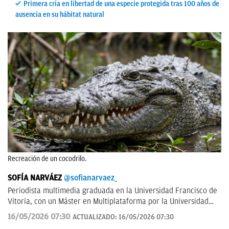
Primera cría en libertad de una especie protegida tras 100 años de
ausencia en su hábitat natural
Recreación de un cocodrilo.
SOFÍA NARVÁEZ
@sofianarvaez_
Periodista multimedia graduada en la Universidad Francisco de
Vitoria, con un Máster en Multiplataforma por la Universidad
Loyola. Editora en Lisa News con experiencia en CNN y ABC.
16/05/2026 07:30
ACTUALIZADO:
16/05/2026 07:30