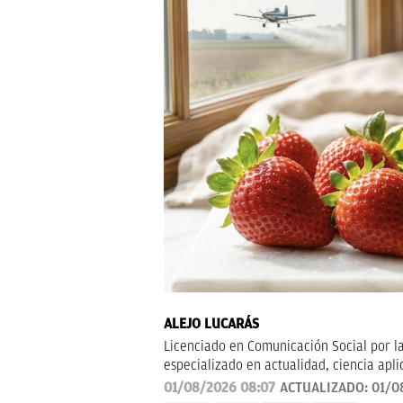
ALEJO LUCARÁS
Licenciado en Comunicación Social por l
especializado en actualidad, ciencia apl
divulgativo y orientado a explicar al le
01/08/2026 08:07
ACTUALIZADO:
01/0
cotidiana.