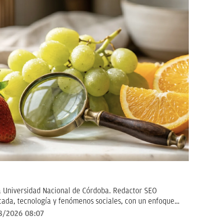
a Universidad Nacional de Córdoba. Redactor SEO
icada, tecnología y fenómenos sociales, con un enfoque
ctor cómo los grandes temas de hoy impactan en su vida
8/2026 08:07