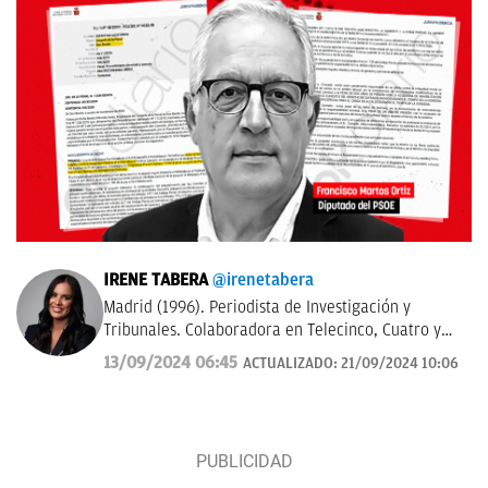
IRENE TABERA
@irenetabera
Madrid (1996). Periodista de Investigación y
Tribunales. Colaboradora en Telecinco, Cuatro y
Telemadrid. Graduada en Periodismo por la
13/09/2024 06:45
ACTUALIZADO:
21/09/2024 10:06
Universidad Complutense de Madrid y máster en
Televisión por la Universidad Católica de Milán.
Anteriormente trabajó en Mediaset Italia.
Contacto:
irene.tabera@okdiario.com