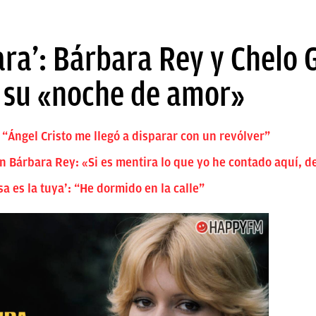
ra’: Bárbara Rey y Chelo 
e su «noche de amor»
 “Ángel Cristo me llegó a disparar con un revólver”
 Bárbara Rey: «Si es mentira lo que yo he contado aquí, d
a es la tuya’: “He dormido en la calle”