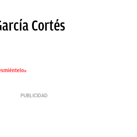
García Cortés
esmiéntelo»