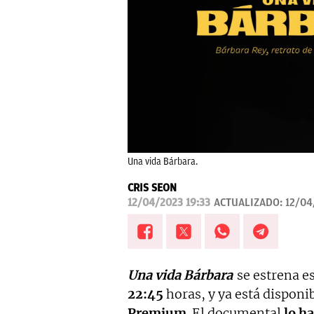
Una vida Bárbara.
CRIS SEON
12/04/2023 19:33
ACTUALIZADO:
12/04
Una vida Bárbara
se estrena e
22:45
horas, y ya está disponi
Premium
. El documental
lo ha