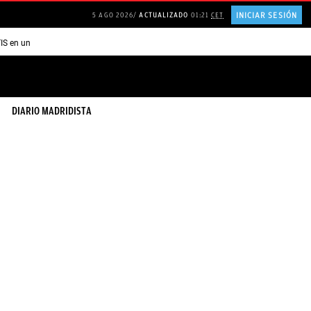
INICIAR SESIÓN
5 AGO 2026
ACTUALIZADO
01:21
CET
TIS en una ISLA en GRECIA
Psicología personas que JUSTIFICAN todo
DIARIO MADRIDISTA