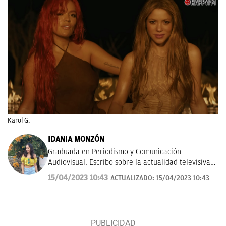
Karol G.
IDANIA MONZÓN
Graduada en Periodismo y Comunicación
Audiovisual. Escribo sobre la actualidad televisiva y
musical. Además, me gusta investigar y hablar
15/04/2023 10:43
ACTUALIZADO:
15/04/2023 10:43
sobre todo lo relacionado con las ficciones del
momento, tanto de la pequeña como gran pantalla.