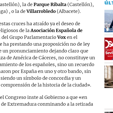
ÚL
astellón), la de
Parque Ribalta
(Castellón),
a) , o la de
Villarrobledo
(Albacete).
estas cruces ha atraído ya el deseo de
ligiosos de la
Asociación Española de
n del Grupo Parlamentario
Vox
en el
e ha prestando una proposición no de ley
ce un pronunciamiento dejando claro que
laza de América de Cáceres, no constituye un
miento de los españoles, sino un recuerdo
haron por España en uno y otro bando, sin
, siendo un símbolo de concordia y un
comprensión de la historia de la ciudad».
el Congreso inste al Gobierno a que «en
ta de Extremadura conminando a la retirada