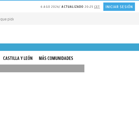
INICIAR SESIÓN
6 AGO 2026
ACTUALIZADO
20:25
CET
 que piden PERDÓN por todo
PLANTA de huerta repelente de MOSQUITOS
El a
CASTILLA Y LEÓN
MÁS COMUNIDADES