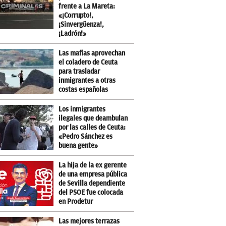
frente a La Mareta:
«¡Corrupto!,
¡Sinvergüenza!,
¡Ladrón!»
Las mafias aprovechan
el coladero de Ceuta
para trasladar
inmigrantes a otras
costas españolas
Los inmigrantes
ilegales que deambulan
por las calles de Ceuta:
«Pedro Sánchez es
buena gente»
La hija de la ex gerente
de una empresa pública
de Sevilla dependiente
del PSOE fue colocada
en Prodetur
Las mejores terrazas