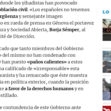
 donde los yihadistas han provocado
oblación civil
. «Los españoles no tenemos
LO
ergüenza
y semejante imagen
o en rueda de prensa en Génova el portavoz
tura y Sociedad Abierta,
Borja Sémper
, al
ité de Dirección.
icado que tanto miembros del Gobierno
» del mismo no han condenado con
y han puesto
«paños calientes»
a estos
 ha calificado de «irresponsable» esta
omunista y ha remarcado que éste muestra
a en política exterior, cuando la posición
pre
a favor de la derechos humanos
y en
stillado.
de contundencia de este Gobierno ante