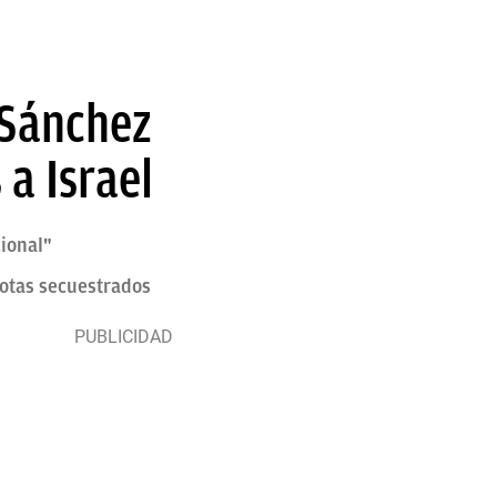
 Sánchez
 a Israel
cional"
iotas secuestrados