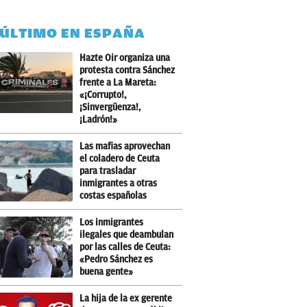
 ÚLTIMO EN ESPAÑA
Hazte Oir organiza una
protesta contra Sánchez
frente a La Mareta:
«¡Corrupto!,
¡Sinvergüenza!,
¡Ladrón!»
Las mafias aprovechan
el coladero de Ceuta
para trasladar
inmigrantes a otras
costas españolas
Los inmigrantes
ilegales que deambulan
por las calles de Ceuta:
«Pedro Sánchez es
buena gente»
La hija de la ex gerente