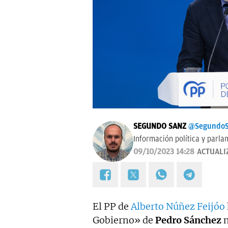
SEGUNDO SANZ
@SegundoS
Información política y parla
09/10/2023 14:28
ACTUALI
El PP de
Alberto Núñez Feijóo
Gobierno» de
Pedro Sánchez
n