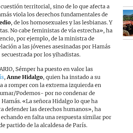
estión territorial, sino de lo que afecta a
Hamás viola los derechos fundamentales de
edio
, de los homosexuales y las lesbianas. Y
tas. No cabe feministas de vía estrecha», ha
encio, por ejemplo, de la ministra de
relación a las jóvenes asesinadas por Hamás
 secuestrada por los yihadistas.
ARIO, Sémper ha puesto en valor las
ís
,
Anne Hidalgo
, quien ha instado a su
ta a romper con la extrema izquierda en
e Sumar/Podemos- por no condenar de
 Hamás. «La señora Hidalgo lo que ha
ara defender las derechos humanos», ha
, echando en falta una respuesta similar por
 partido de la alcaldesa de París.