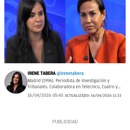
IRENE TABERA
@irenetabera
Madrid (1996). Periodista de Investigación y
Tribunales. Colaboradora en Telecinco, Cuatro y
Telemadrid. Graduada en Periodismo por la
16/04/2026 05:45
ACTUALIZADO:
16/04/2026 11:33
Universidad Complutense de Madrid y máster en
Televisión por la Universidad Católica de Milán.
Anteriormente trabajó en Mediaset Italia.
Contacto:
irene.tabera@okdiario.com