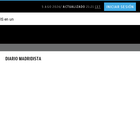
INICIAR SESIÓN
5 AGO 2026
ACTUALIZADO
21:21
CET
TIS en una ISLA en GRECIA
Psicología personas que JUSTIFICAN todo
DIARIO MADRIDISTA