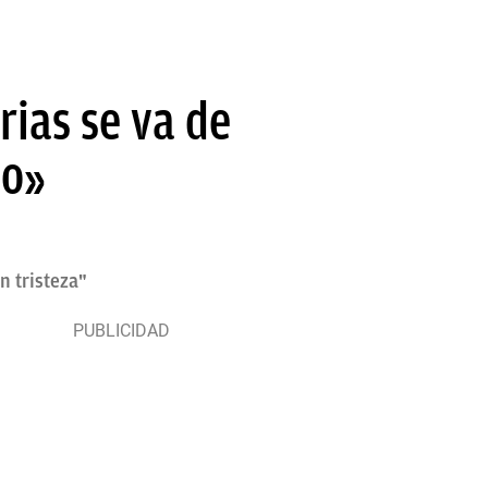
rias se va de
do»
n tristeza"