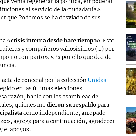
que venía regenerar la política, empoderar
tituciones al servicio de la ciudadanía».
er que Podemos se ha desviado de sus
na «
crisis interna desde hace tiempo
». Esto
pañeras y compañeros valiosísimos (…) por
mpo no comparto». «Es por ello que decido
uncia.
 acta de concejal por la colección
Unidas
legido en las últimas elecciones
esa razón, hablé con las asambleas de
cales, quienes me
dieron su respaldo
para
ipalista
como independiente, arropado
zo», agrega para a continuación, agradecer
y el apoyo».