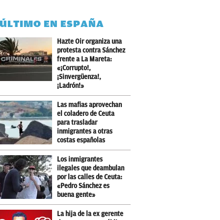
 ÚLTIMO EN ESPAÑA
Hazte Oir organiza una
protesta contra Sánchez
frente a La Mareta:
«¡Corrupto!,
¡Sinvergüenza!,
¡Ladrón!»
Las mafias aprovechan
el coladero de Ceuta
para trasladar
inmigrantes a otras
costas españolas
Los inmigrantes
ilegales que deambulan
por las calles de Ceuta:
«Pedro Sánchez es
buena gente»
La hija de la ex gerente