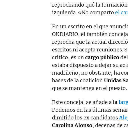
reprochando qué la formación p
izquierda. «No comparto
el c
En un escrito en el que anuncia
OKDIARIO, el también concej
reprocha que la actual direcci
escritos ni acepta reuniones. 
crítico, es un
cargo público
del
estaba dispuesto a dejar su ac
madrileño, no obstante, ha co
bases de la coalición
Unidas S
que se mantenga en el puesto.
Este concejal se añade a
la
larg
Podemos en las últimas seman
dimitido los ex candidatos
Ale
Carolina Alonso
, decenas de c