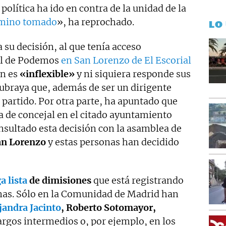
olítica ha ido en contra de la unidad de la
amino tomado
», ha reprochado.
LO
 su decisión, al que tenía acceso
al de Podemos
en San Lorenzo de El Escorial
ón es
«inflexible»
y ni siquiera responde sus
Subraya que, además de ser un dirigente
 partido. Por otra parte, ha apuntado que
ta de concejal en el citado ayuntamiento
nsultado esta decisión con la asamblea de
an Lorenzo
y estas personas han decidido
a lista
de dimisiones
que está registrando
as. Sólo en la Comunidad de Madrid han
jandra Jacinto
, Roberto Sotomayor,
argos intermedios o, por ejemplo, en los