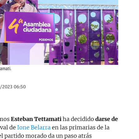
tamati.
/2023 06:50
emos
Esteban Tettamati
ha decidido
darse de
ival de
Ione Belarra
en las primarias de la
l partido morado da un paso atrás