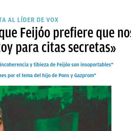
A AL LÍDER DE VOX
que Feijóo prefiere que n
toy para citas secretas»
 incoherencia y tibieza de Feijóo son insoportables"
nes por el tema del hijo de Pons y Gazprom"