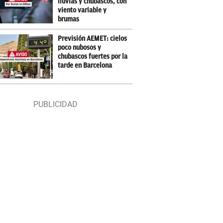
lluvias y chubascos, con
viento variable y
brumas
Previsión AEMET: cielos
poco nubosos y
chubascos fuertes por la
tarde en Barcelona