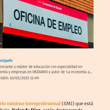
enjaefe
renciante y máster de educación con especialidad en
omía y empresas en OKDIARIO y autor de 'La economía a
ituto Juan de Mariana. Miembro de la junta directiva del
ZADO:
10/03/2025 12:49
.
ario mínimo interprofesional
(SMI) que está