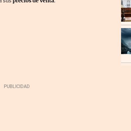
a sus
precios de venta
.