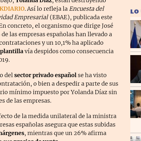
abajo,
Yolanda Díaz
, están destruyendo
KDIARIO
. Así lo refleja la
Encuesta del
LO
vidad Empresarial
(EBAE), publicada este
 En concreto, el organismo que dirige José
% de las empresas españolas han llevado a
contrataciones y un 10,1% ha aplicado
plantilla
vía despidos como consecuencia
019.
io del
sector privado español
se ha visto
ontratación, o bien a despedir a parte de sus
lario mínimo impuesto por Yolanda Díaz sin
es de las empresas.
fecto de la medida unilateral de la ministra
resas españolas asegura que estas subidas
márgenes
, mientras que un 26% afirma