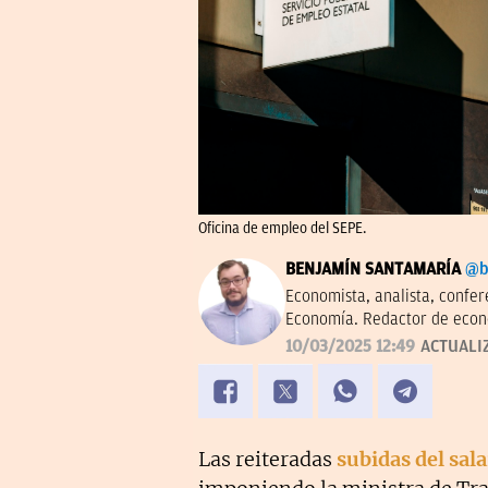
Oficina de empleo del SEPE.
BENJAMÍN SANTAMARÍA
@b
Economista, analista, confe
Economía. Redactor de econ
través del tiempo' en el Inst
10/03/2025 12:49
ACTUALI
Centro Diego de Covarrubias
Las reiteradas
subidas del sal