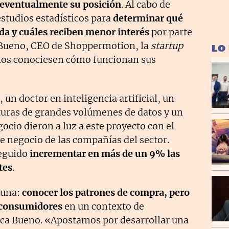
eventualmente su posición
. Al cabo de
studios estadísticos para
determinar qué
nda
y cuáles reciben menor interés
por parte
e Bueno, CEO de Shoppermotion, la
startup
LO
cios conociesen cómo funcionan sus
 un doctor en inteligencia artificial, un
turas de grandes volúmenes de datos y un
ocio dieron a luz a este proyecto con el
de negocio de las compañías del sector.
seguido
incrementar en más de un 9% las
tes
.
 una:
conocer los patrones de compra, pero
s consumidores
en un contexto de
ica Bueno. «Apostamos por desarrollar una