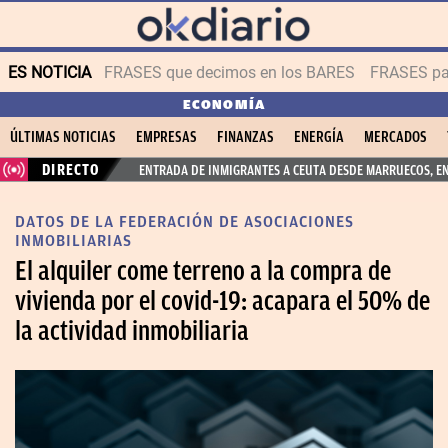
ES NOTICIA
FRASES que decimos en los BARES
FRASES par
ECONOMÍA
ÚLTIMAS NOTICIAS
EMPRESAS
FINANZAS
ENERGÍA
MERCADOS
DIRECTO
ENTRADA DE INMIGRANTES A CEUTA DESDE MARRUECOS, E
DATOS DE LA FEDERACIÓN DE ASOCIACIONES
INMOBILIARIAS
El alquiler come terreno a la compra de
vivienda por el covid-19: acapara el 50% de
la actividad inmobiliaria