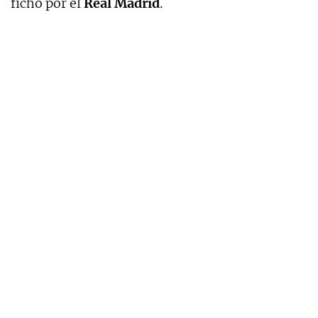
fichó por el
Real Madrid
.