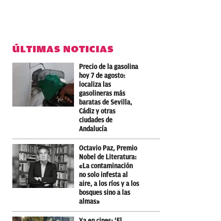
ÚLTIMAS NOTICIAS
Precio de la gasolina
hoy 7 de agosto:
localiza las
gasolineras más
baratas de Sevilla,
Cádiz y otras
ciudades de
Andalucía
Octavio Paz, Premio
Nobel de Literatura:
«La contaminación
no solo infesta al
aire, a los ríos y a los
bosques sino a las
almas»
Ya en cines: ‘El