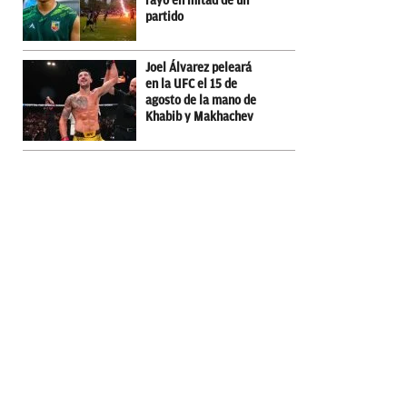
rayo en mitad de un
partido
Joel Álvarez peleará
en la UFC el 15 de
agosto de la mano de
Khabib y Makhachev