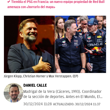
Tiembla el PSG en Francia: un nuevo equipo propiedad de Red Bull
amenaza con «borrarlo del mapa»
Jürgen Klopp, Christian Horner y Max Verstappen. (EP)
DANIEL CALLE
Madrigal de la Vera (Cáceres, 1993). Coordinador
de la sección de deportes. Antes en El Mundo, El
Español y El Debate. Una década informando sobre
30/12/2024 11:28
ACTUALIZADO:
30/12/2024 11:37
la actualidad deportiva.