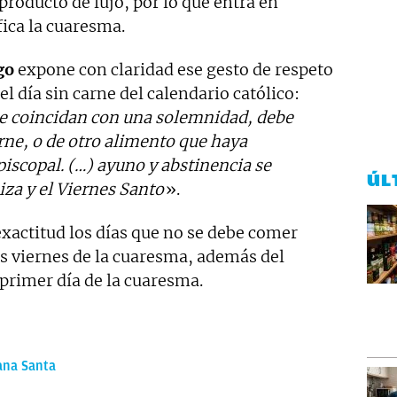
roducto de lujo, por lo que entra en
fica la cuaresma.
go
expone con claridad ese gesto de respeto
el día sin carne del calendario católico:
que coincidan con una solemnidad, debe
rne, o de otro alimento que haya
iscopal. (…) ayuno y abstinencia se
ÚL
za y el Viernes Santo
».
 exactitud los días que no se debe comer
s viernes de la cuaresma, además del
 primer día de la cuaresma.
na Santa