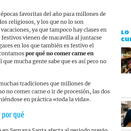
épocas favoritas del año para millones de
os religiosos, y los que no lo son
e vacaciones, ya que tampoco hay clases en
LO
s festivos vienen de maravilla al juntarse
CU
gares en los que también es festivo el
e contamos
por qué no comer carne en
al que mucha gente sabe que es así pero no
muchas tradiciones que millones de
o no comer carne o ir de procesión, las dos
iéndose en práctica «toda la vida».
 por qué
e en Semana Santa afecta al periodo previo