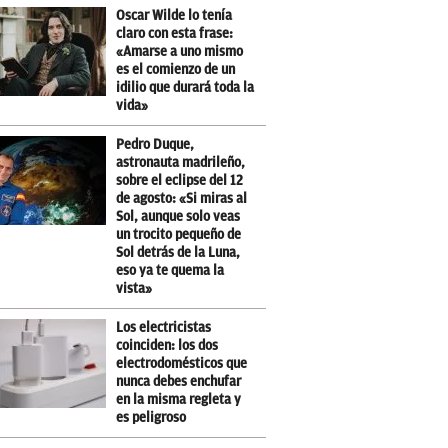
Oscar Wilde lo tenía
claro con esta frase:
«Amarse a uno mismo
es el comienzo de un
idilio que durará toda la
vida»
Pedro Duque,
astronauta madrileño,
sobre el eclipse del 12
de agosto: «Si miras al
Sol, aunque solo veas
un trocito pequeño de
Sol detrás de la Luna,
eso ya te quema la
vista»
Los electricistas
coinciden: los dos
electrodomésticos que
nunca debes enchufar
en la misma regleta y
es peligroso