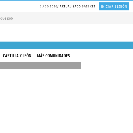
INICIAR SESIÓN
6 AGO 2026
ACTUALIZADO
19:15
CET
 que piden PERDÓN por todo
PLANTA de huerta repelente de MOSQUITOS
El a
CASTILLA Y LEÓN
MÁS COMUNIDADES