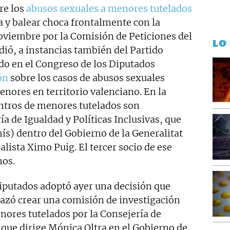
re los
abusos sexuales a menores tutelados
 y balear choca frontalmente con la
oviembre por la Comisión de Peticiones del
LO
ió, a instancias también del Partido
o en el Congreso de los Diputados
ón
sobre los casos de abusos sexuales
nores en territorio valenciano. En la
ntros de menores tutelados son
ía de Igualdad y Políticas Inclusivas, que
s) dentro del Gobierno de la Generalitat
alista Ximo Puig. El tercer socio de ese
mos.
iputados adoptó ayer una decisión que
hazó crear una comisión de investigación
nores tutelados por la Consejería de
s que dirige Mónica Oltra en el Gobierno de