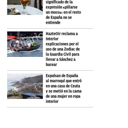
significado de la
expresión «pillarse
un moco»: en el resto
de España no se
entiende
HazteOir reclama a
Interior
explicaciones por el
uso de una Zodiac de
la Guardia Civil para
llevar a Sánchez a
bucear
Expulsan de España
al marroquí que entró
en una casa de Ceuta
y se metió en la cama
de una mujer en ropa
interior