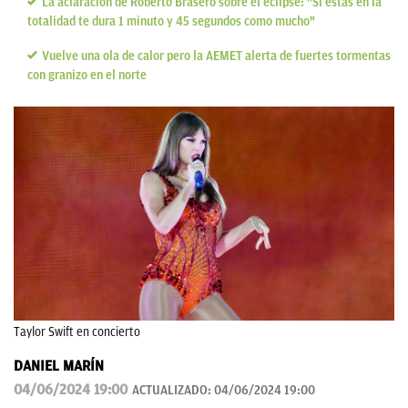
La aclaración de Roberto Brasero sobre el eclipse: "Si estás en la
totalidad te dura 1 minuto y 45 segundos como mucho"
Vuelve una ola de calor pero la AEMET alerta de fuertes tormentas
con granizo en el norte
Taylor Swift en concierto
DANIEL MARÍN
04/06/2024 19:00
ACTUALIZADO:
04/06/2024 19:00