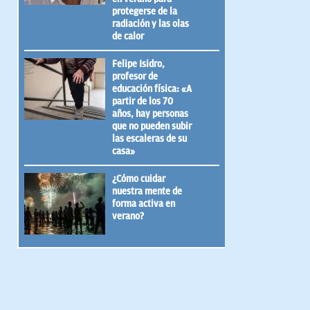
protegerse de la
radiación y las olas
de calor
Felipe Isidro,
profesor de
educación física: «A
partir de los 70
años, hay personas
que no pueden subir
las escaleras de su
casa»
¿Cómo cuidar
nuestra mente de
forma activa en
verano?