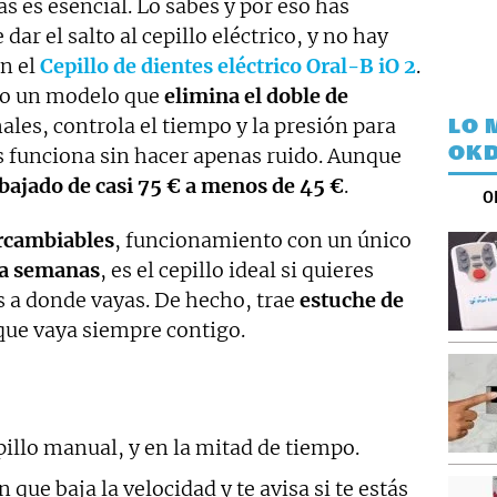
s es esencial. Lo sabes y por eso has
ar el salto al cepillo eléctrico, y no hay
n el
Cepillo de dientes eléctrico Oral-B iO 2
.
do un modelo que
elimina el doble de
ales, controla el tiempo y la presión para
LO 
OKD
 funciona sin hacer apenas ruido. Aunque
bajado de casi 75 € a menos de 45 €
.
O
ercambiables
, funcionamiento con un único
ra semanas
, es el cepillo ideal si quieres
s a donde vayas. De hecho, trae
estuche de
 que vaya siempre contigo.
pillo manual, y en la mitad de tiempo.
que baja la velocidad y te avisa si te estás