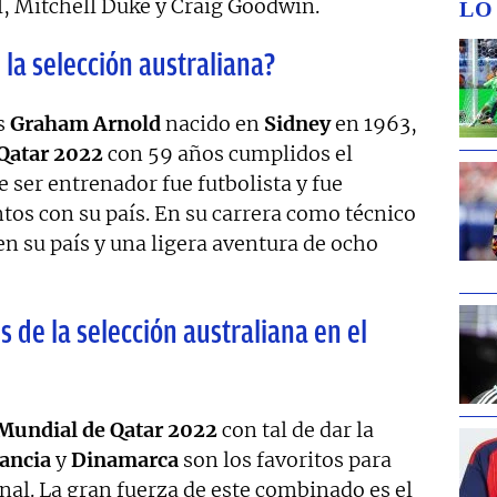
 Mitchell Duke y Craig Goodwin.
LO
 la selección australiana?
es
Graham Arnold
nacido en
Sidney
en 1963,
Qatar 2022
con 59 años cumplidos el
 ser entrenador fue futbolista y fue
tos con su país. En su carrera como técnico
en su país y una ligera aventura de ocho
s de la selección australiana en el
Mundial de Qatar 2022
con tal de dar la
ancia
y
Dinamarca
son los favoritos para
inal. La gran fuerza de este combinado es el