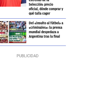
estrellas de la
Selección: precio
oficial, dónde comprar y
qué talla coger
Del «insulto al fútbol» a
«criminales»: la prensa
mundial despedaza a
Argentina tras la final