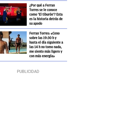
¿Por qué a Ferran
Torres se le conoce
como ‘El tiburón’? Esta
es la historia detrás de
su apodo
Ferran Torres: «Ceno
sobre las 19:30 h y
hasta el día siguiente a
las 14 h no tomo nada,
me siento más ligero y
con más energía»