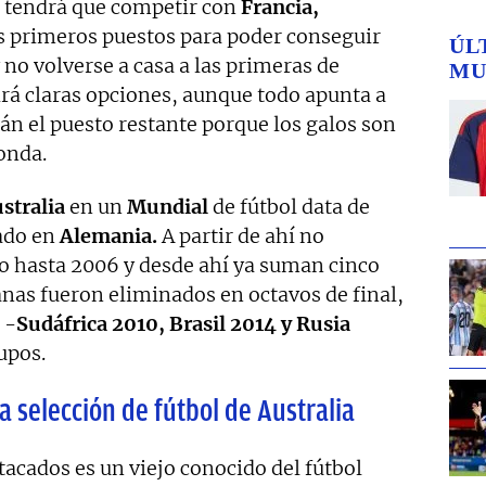
 tendrá que competir con
Francia,
s primeros puestos para poder conseguir
ÚL
y no volverse a casa a las primeras de
MU
á claras opciones, aunque todo apunta a
rán el puesto restante porque los galos son
ronda.
stralia
en un
Mundial
de fútbol data de
ado en
Alemania.
A partir de ahí no
eo hasta 2006 y desde ahí ya suman cinco
nas fueron eliminados en octavos de final,
 -
Sudáfrica 2010, Brasil 2014 y Rusia
upos.
a selección de fútbol de Australia
tacados es un viejo conocido del fútbol