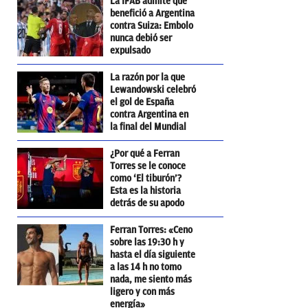
La IFAB admite que
benefició a Argentina
contra Suiza: Embolo
nunca debió ser
expulsado
La razón por la que
Lewandowski celebró
el gol de España
contra Argentina en
la final del Mundial
¿Por qué a Ferran
Torres se le conoce
como ‘El tiburón’?
Esta es la historia
detrás de su apodo
Ferran Torres: «Ceno
sobre las 19:30 h y
hasta el día siguiente
a las 14 h no tomo
nada, me siento más
ligero y con más
energía»