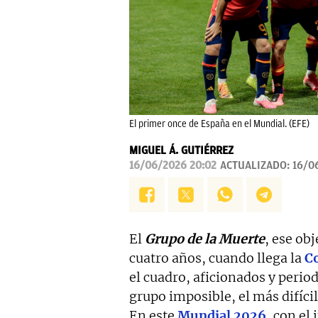
El primer once de España en el Mundial. (EFE)
MIGUEL Á. GUTIÉRREZ
16/06/2026 20:02
ACTUALIZADO:
16/0
El
Grupo de la Muerte
, ese ob
cuatro años, cuando llega la
C
el cuadro, aficionados y perio
grupo imposible, el más difícil
En este
Mundial 2026
, con el