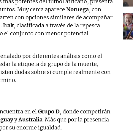
es más potentes del fútbol africano, presenta
puntos. Muy cerca aparece
Noruega
, con
parten con opciones similares de acompañar
a.
Irak
, clasificada a través de la repesca
o el conjunto con menor potencial
señalado por diferentes análisis como el
dar la etiqueta de grupo de la muerte,
xisten dudas sobre si cumple realmente con
érmino.
encuentra en el
Grupo D
, donde competirán
aguay
y
Australia
. Más que por la presencia
 por su enorme igualdad.