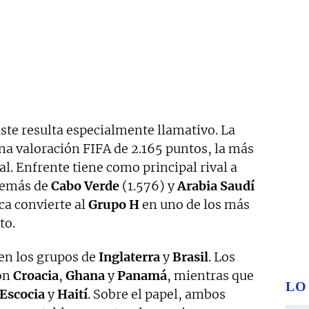
aste resulta especialmente llamativo. La
na valoración FIFA de 2.165 puntos, la más
l. Enfrente tiene como principal rival a
además de
Cabo
Verde
(1.576) y
Arabia
Saudí
ica convierte al
Grupo H
en uno de los más
to.
 en los grupos de
Inglaterra
y
Brasil
. Los
con
Croacia
,
Ghana
y
Panamá
, mientras que
LO
Escocia
y
Haití
. Sobre el papel, ambos