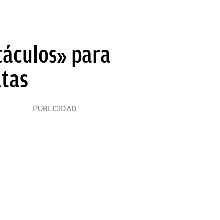
táculos» para
atas