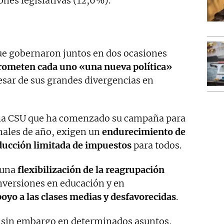
ones legislativas (12,6%).
ue gobernaron juntos en dos ocasiones
rometen cada uno «una nueva política»
pesar de sus grandes divergencias en
r la CSU que ha comenzado su campaña para
inales de año, exigen un
endurecimiento de
educción limitada de impuestos
para todos.
 una
flexibilización de la reagrupación
inversiones en educación y en
yo a las clases medias y desfavorecidas
.
n sin embargo en determinados asuntos,