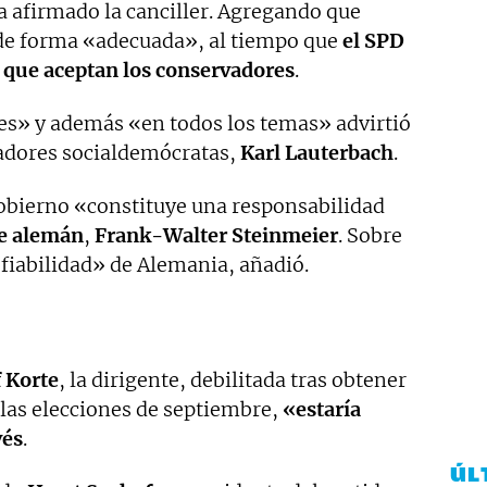
ha afirmado la canciller. Agregando que
de forma «adecuada», al tiempo que
el SPD
 que aceptan los conservadores
.
les» y además «en todos los temas» advirtió
iadores socialdemócratas,
Karl Lauterbach
.
obierno «constituye una responsabilidad
e alemán
,
Frank-Walter Steinmeier
. Sobre
«fiabilidad» de Alemania, añadió.
 Korte
, la dirigente, debilitada tras obtener
 las elecciones de septiembre,
«estaría
vés
.
ÚL