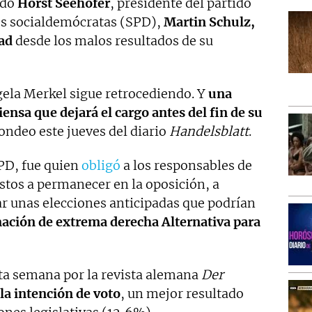
ado
Horst Seehofer
, presidente del partido
los socialdemócratas (SPD),
Martin Schulz,
dad
desde los malos resultados de su
ela Merkel sigue retrocediendo. Y
una
nsa que dejará el cargo antes del fin de su
ondeo este jueves del diario
Handelsblatt
.
PD, fue quien
obligó
a los responsables de
stos a permanecer en la oposición, a
ar unas elecciones anticipadas que podrían
rmación de extrema derecha Alternativa para
ta semana por la revista alemana
Der
la intención de voto
, un mejor resultado