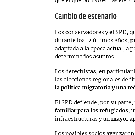
que el que obtuvo en las elecci
Cambio de escenario
Los conservadores y el SPD, q
durante los 12 últimos años,
p
adaptada a la época actual, a 
determinados asuntos.
Los derechistas, en particula
las elecciones regionales de f
la política migratoria y una r
El SPD defiende, por su parte,
familiar para los refugiados
, 
infraestructuras y un
mayor apo
Los posibles socios avanzaro