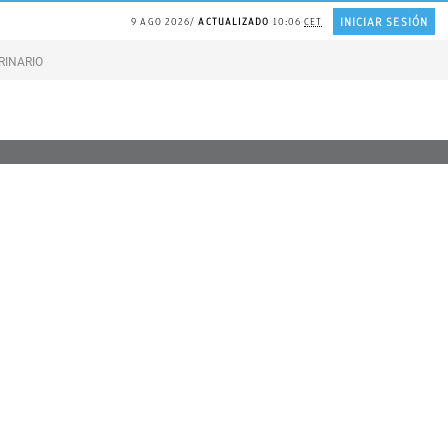
INICIAR SESIÓN
9 AGO 2026
ACTUALIZADO
10:06
CET
RINARIO gatos
Gonzalo Bernardos sobre JUBILACIÓN